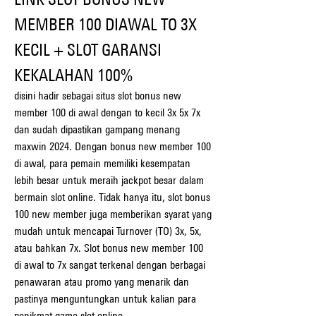
MEMBER 100 DIAWAL TO 3X 
KECIL + SLOT GARANSI 
KEKALAHAN 100%
disini hadir sebagai situs slot bonus new 
member 100 di awal dengan to kecil 3x 5x 7x 
dan sudah dipastikan gampang menang 
maxwin 2024. Dengan bonus new member 100 
di awal, para pemain memiliki kesempatan 
lebih besar untuk meraih jackpot besar dalam 
bermain slot online. Tidak hanya itu, slot bonus 
100 new member juga memberikan syarat yang 
mudah untuk mencapai Turnover (TO) 3x, 5x, 
atau bahkan 7x. Slot bonus new member 100 
di awal to 7x sangat terkenal dengan berbagai 
penawaran atau promo yang menarik dan 
pastinya menguntungkan untuk kalian para 
penikmat game slot online.