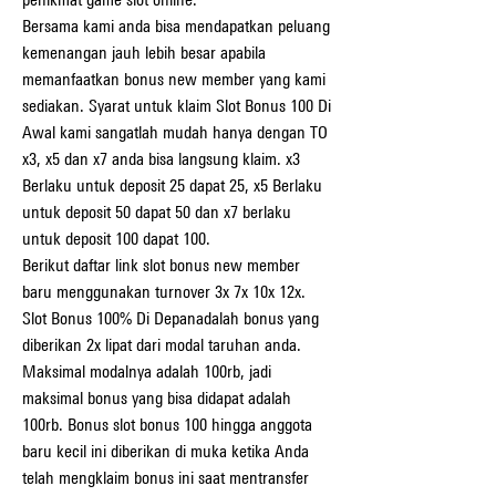
Bersama kami anda bisa mendapatkan peluang 
kemenangan jauh lebih besar apabila 
memanfaatkan bonus new member yang kami 
sediakan. Syarat untuk klaim Slot Bonus 100 Di 
Awal kami sangatlah mudah hanya dengan TO 
x3, x5 dan x7 anda bisa langsung klaim. x3 
Berlaku untuk deposit 25 dapat 25, x5 Berlaku 
untuk deposit 50 dapat 50 dan x7 berlaku 
untuk deposit 100 dapat 100.
Berikut daftar link slot bonus new member 
baru menggunakan turnover 3x 7x 10x 12x.
Slot Bonus 100% Di Depanadalah bonus yang 
diberikan 2x lipat dari modal taruhan anda. 
Maksimal modalnya adalah 100rb, jadi 
maksimal bonus yang bisa didapat adalah 
100rb. Bonus slot bonus 100 hingga anggota 
baru kecil ini diberikan di muka ketika Anda 
telah mengklaim bonus ini saat mentransfer 