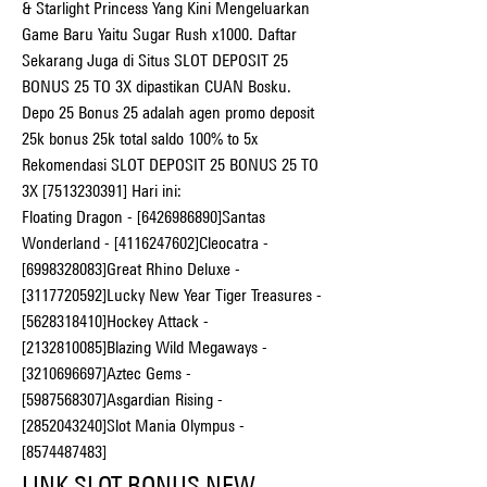
& Starlight Princess Yang Kini Mengeluarkan 
Game Baru Yaitu Sugar Rush x1000. Daftar 
Sekarang Juga di Situs SLOT DEPOSIT 25 
BONUS 25 TO 3X dipastikan CUAN Bosku. 
Depo 25 Bonus 25 adalah agen promo deposit 
25k bonus 25k total saldo 100% to 5x
Rekomendasi SLOT DEPOSIT 25 BONUS 25 TO 
3X [7513230391] Hari ini:
Floating Dragon - [6426986890]Santas 
Wonderland - [4116247602]Cleocatra - 
[6998328083]Great Rhino Deluxe - 
[3117720592]Lucky New Year Tiger Treasures - 
[5628318410]Hockey Attack - 
[2132810085]Blazing Wild Megaways - 
[3210696697]Aztec Gems - 
[5987568307]Asgardian Rising - 
[2852043240]Slot Mania Olympus - 
[8574487483]
LINK SLOT BONUS NEW 