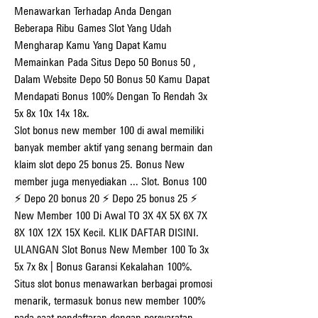
Menawarkan Terhadap Anda Dengan 
Beberapa Ribu Games Slot Yang Udah 
Mengharap Kamu Yang Dapat Kamu 
Memainkan Pada Situs Depo 50 Bonus 50 , 
Dalam Website Depo 50 Bonus 50 Kamu Dapat 
Mendapati Bonus 100% Dengan To Rendah 3x 
5x 8x 10x 14x 18x.
Slot bonus new member 100 di awal memiliki 
banyak member aktif yang senang bermain dan 
klaim slot depo 25 bonus 25. Bonus New 
member juga menyediakan ... Slot. Bonus 100 
⚡️ Depo 20 bonus 20 ⚡️ Depo 25 bonus 25 ⚡️ 
New Member 100 Di Awal TO 3X 4X 5X 6X 7X 
8X 10X 12X 15X Kecil. KLIK DAFTAR DISINI. 
ULANGAN Slot Bonus New Member 100 To 3x 
5x 7x 8x | Bonus Garansi Kekalahan 100%. 
Situs slot bonus menawarkan berbagai promosi 
menarik, termasuk bonus new member 100% 
pada saat pendaftaran dengan persyaratan 