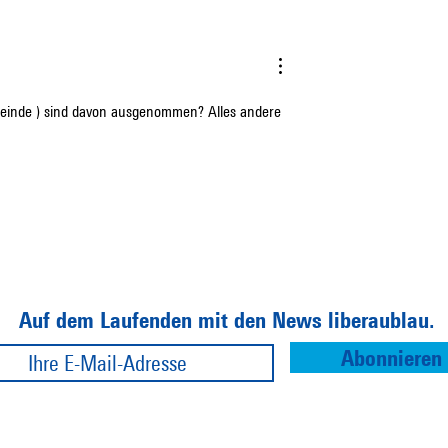
rientiert ist
Neu im Stadtrat von Langenth
inanzpolitik?
– Ein persönliches Fazit
emeinde ) sind davon ausgenommen? Alles andere 
Auf dem Laufenden mit den News liberaublau.
Abonnieren