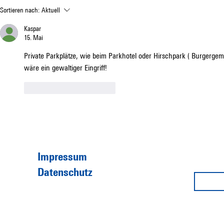
Warum die Diskussion über
Wie zukunftso
Sortieren nach:
Aktuell
Baugesuche mehr verdient als
Langenthals F
Kaspar
Schuldzuweisungen
15. Mai
Private Parkplätze, wie beim Parkhotel oder Hirschpark ( Burgerg
wäre ein gewaltiger Eingriff!
Gefällt mir
Antworten
Impressum
Datenschutz