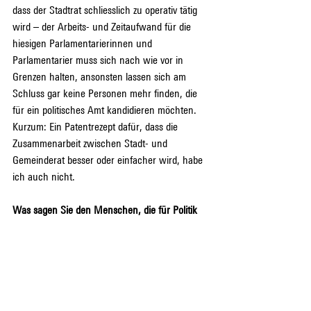
dass der Stadtrat schliesslich zu operativ tätig 
wird – der Arbeits- und Zeitaufwand für die 
hiesigen Parlamentarierinnen und 
Parlamentarier muss sich nach wie vor in 
Grenzen halten, ansonsten lassen sich am 
Schluss gar keine Personen mehr finden, die 
für ein politisches Amt kandidieren möchten. 
Kurzum: Ein Patentrezept dafür, dass die 
Zusammenarbeit zwischen Stadt- und 
Gemeinderat besser oder einfacher wird, habe 
ich auch nicht.
Was sagen Sie den Menschen, die für Politik 
nichts übrig haben. Warum lohnt es sich, sich 
politisch zu engagieren?
Ganz einfach: Damit unser politisches System 
überlebensfähig ist – damit wir am Ende des 
Tages in unserem Land keine Autokratie 
aushalten müssen, sondern weiterhin in einer 