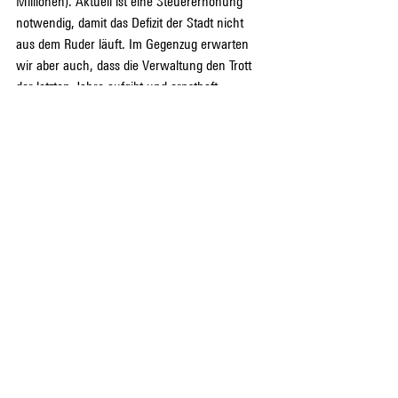
Millionen). Aktuell ist eine Steuererhöhung 
notwendig, damit das Defizit der Stadt nicht 
aus dem Ruder läuft. Im Gegenzug erwarten 
wir aber auch, dass die Verwaltung den Trott 
der letzten Jahre aufgibt und ernsthaft 
strukturelle Sparmöglichkeiten und 
Effizienzpotenziale identifiziert und umsetzt. 
Dass dies notwendig ist, zeigt die eben 
vergangene Budgetdebatte: Da hat sogar die 
Linke bei den Sparmassnahmen Hand geboten.
Es ist zu hoffen, dass das Stimmvolk die 
Bemühungen um eine Konsolidierung des 
Finanzhaushalts mit einer massvollen 
Steuererhöhung honoriert. Die Abstimmung 
vom 17. Dezember 2023 wird es zeigen.
Wirtschaft & Finanzen
In eigener Sache