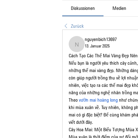
Diskussionen
Medien
Zurück
nguyenbich13697
13. Januar 2025
nguyenbich13697
Cách Tạo Các Thế Mai Vàng Đẹp Nê
Nếu bạn là người yêu thích cây cảnh,
những thế mai vàng đẹp. Những dáng 
còn giúp người trồng thu về lợi nhuận 
nhiên, việc tạo ra các thế mai đẹp khô
năng của những nghệ nhân trồng ma
Theo 
vườn mai hoàng long
 như chúng 
khi mùa xuân về. Tuy nhiên, không phải
mai có gì đặc biệt? Để cùng khám phá 
viết dưới đây.
Cây Hoa Mai: Một Biểu Tượng Mùa 
Mùa xuân là thời điểm của sự đổi mới