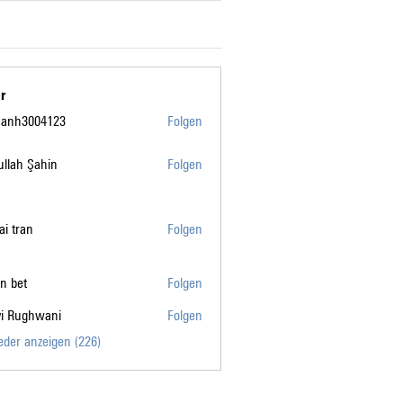
r
manh3004123
Folgen
004123
llah Şahin
Folgen
tai tran
Folgen
n bet
Folgen
vi Rughwani
Folgen
ghwani
ieder anzeigen (226)