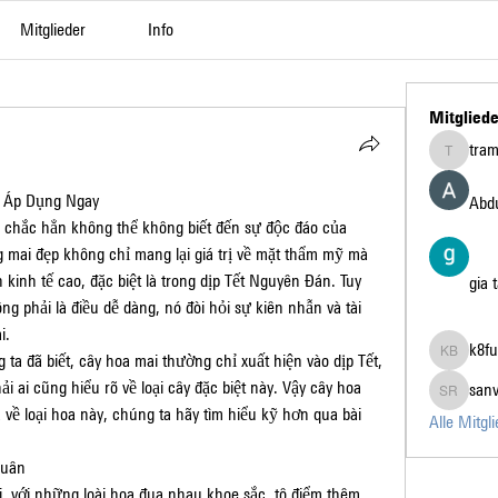
Mitglieder
Info
Mitgliede
tra
tramanh3
n Áp Dụng Ngay
Abdu
 chắc hẳn không thể không biết đến sự độc đáo của 
mai đẹp không chỉ mang lại giá trị về mặt thẩm mỹ mà 
kinh tế cao, đặc biệt là trong dịp Tết Nguyên Đán. Tuy 
gia 
ng phải là điều dễ dàng, nó đòi hỏi sự kiên nhẫn và tài 
i.
k8fu
ta đã biết, cây hoa mai thường chỉ xuất hiện vào dịp Tết, 
k8fun bet
 ai cũng hiểu rõ về loại cây đặc biệt này. Vậy cây hoa 
san
sanvi Ru
về loại hoa này, chúng ta hãy tìm hiểu kỹ hơn qua bài 
Alle Mitgl
Xuân
, với những loài hoa đua nhau khoe sắc, tô điểm thêm 