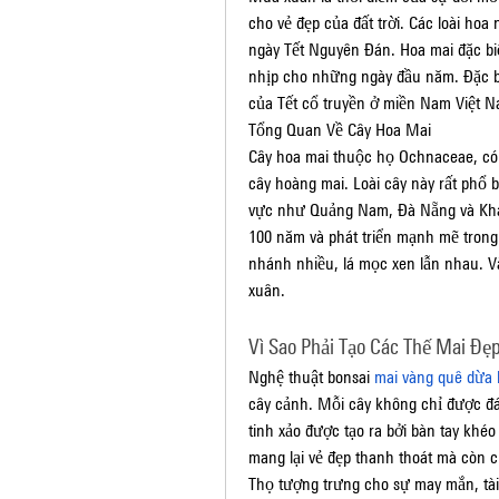
cho vẻ đẹp của đất trời. Các loài hoa
ngày Tết Nguyên Đán. Hoa mai đặc bi
nhịp cho những ngày đầu năm. Đặc biệ
của Tết cổ truyền ở miền Nam Việt N
Tổng Quan Về Cây Hoa Mai
Cây hoa mai thuộc họ Ochnaceae, có t
cây hoàng mai. Loài cây này rất phổ b
vực như Quảng Nam, Đà Nẵng và Khánh
100 năm và phát triển mạnh mẽ trong 
nhánh nhiều, lá mọc xen lẫn nhau. V
xuân.
Vì Sao Phải Tạo Các Thế Mai Đẹ
Nghệ thuật bonsai 
mai vàng quê dừa 
cây cảnh. Mỗi cây không chỉ được đá
tinh xảo được tạo ra bởi bàn tay khé
mang lại vẻ đẹp thanh thoát mà còn 
Thọ tượng trưng cho sự may mắn, tài 