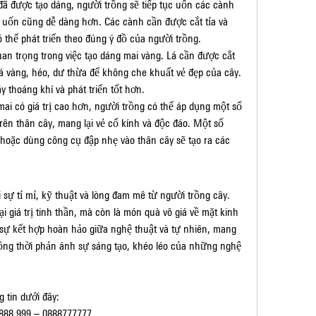
ã được tạo dáng, người trồng sẽ tiếp tục uốn các cành 
 uốn cũng dễ dàng hơn. Các cành cần được cắt tỉa và 
 thể phát triển theo đúng ý đồ của người trồng.
an trọng trong việc tạo dáng mai vàng. Lá cần được cắt 
lá vàng, héo, dư thừa để không che khuất vẻ đẹp của cây. 
y thoáng khí và phát triển tốt hơn.
 có giá trị cao hơn, người trồng có thể áp dụng một số 
trên thân cây, mang lại vẻ cổ kính và độc đáo. Một số 
oặc dùng công cụ đập nhẹ vào thân cây sẽ tạo ra các 
 sự tỉ mỉ, kỹ thuật và lòng đam mê từ người trồng cây. 
giá trị tinh thần, mà còn là món quà vô giá về mặt kinh 
 sự kết hợp hoàn hảo giữa nghệ thuật và tự nhiên, mang 
 đồng thời phản ánh sự sáng tạo, khéo léo của những nghệ 
 tin dưới đây:
 888 999 – 0888777777