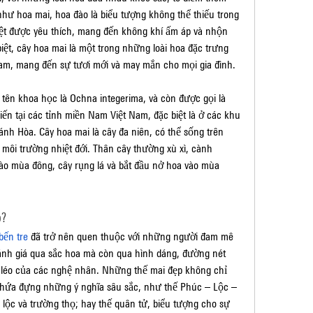
 như hoa mai, hoa đào là biểu tượng không thể thiếu trong 
ệt được yêu thích, mang đến không khí ấm áp và nhộn 
t, cây hoa mai là một trong những loài hoa đặc trưng 
am, mang đến sự tươi mới và may mắn cho mọi gia đình.
ên khoa học là Ochna integerima, và còn được gọi là 
iến tại các tỉnh miền Nam Việt Nam, đặc biệt là ở các khu 
 Hòa. Cây hoa mai là cây đa niên, có thể sống trên 
môi trường nhiệt đới. Thân cây thường xù xì, cành 
ào mùa đông, cây rụng lá và bắt đầu nở hoa vào mùa 
p?
bến tre
 đã trở nên quen thuộc với những người đam mê 
nh giá qua sắc hoa mà còn qua hình dáng, đường nét 
o léo của các nghệ nhân. Những thế mai đẹp không chỉ 
chứa đựng những ý nghĩa sâu sắc, như thế Phúc – Lộc – 
lộc và trường thọ; hay thế quân tử, biểu tượng cho sự 