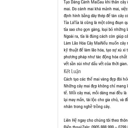
Tạo Dáng Cành MaiSau khi thân cây đ
mai. Do cành mai khá mảnh mai, việc
định hình bằng dây thép để tán cây có
Tỉa LáTỉa lá cũng là một công đoạn qu
tỉa sao cho gọn gàng, loại bỏ những 
Ngoài ra, tỉa lá đúng cách còn giúp câ
Làm Lão Hóa Cây MaiNếu muốn cây mai
kỹ thuật để làm lão hóa, tạo sự xù xì 
phương pháp như tác động hóa chất h
vết sần sùi như dấu vết của thời gian.
Kết Luận
Cách tạo các thế mai vàng đẹp đòi hỏi
Những cây mai đẹp không chỉ mang lại 
tế. Mỗi cây mai, mỗi dáng mai đều là
lại may mắn, tài lộc cho gia chủ, và
nhân trong nghề trồng cây.
Liên Hệ ngay cho chúng tôi theo thông
Điện thoại/Zalo: 0905 888 999 – 0799