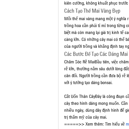
kiên cường, không khuất phục trước 
Cách Tạo Thế Mai Vàng Đẹp
Mỗi thế mai vàng mang một ý nghĩa ri
trồng hoa cần phải tỉ mỉ trong từng c
biệt mà còn mang lại giá trị kinh tế c
càng lớn. Có những cây mai có thể bán
của người trồng và khẳng định tay n
Các Bước Để Tạo Các Dáng Mai
Chăm Sóc Rễ MaiĐầu tiên, việc chăm s
rễ lớn, thường nằm sâu dưới lòng đất,
cân đối. Người trồng cần đưa bộ rễ lê
với ý tưởng tạo dáng bonsai.
Cắt Uốn Thân CâyĐây là công đoạn cầ
cây theo hình dáng mong muốn. Cần c
nhiều ngày, dùng dây định hình để gi
trị thẩm mỹ của cây mai.
=====>> Xem thêm: Tìm hiểu về 
m