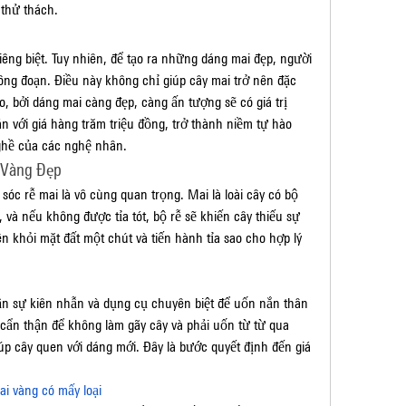
thử thách.
êng biệt. Tuy nhiên, để tạo ra những dáng mai đẹp, người 
ông đoạn. Điều này không chỉ giúp cây mai trở nên đặc 
ao, bởi dáng mai càng đẹp, càng ấn tượng sẽ có giá trị 
 với giá hàng trăm triệu đồng, trở thành niềm tự hào 
ghề của các nghệ nhân.
 Vàng Đẹp
óc rễ mai là vô cùng quan trọng. Mai là loài cây có bộ 
 và nếu không được tỉa tót, bộ rễ sẽ khiến cây thiếu sự 
n khỏi mặt đất một chút và tiến hành tỉa sao cho hợp lý 
n sự kiên nhẫn và dụng cụ chuyên biệt để uốn nắn thân 
ẩn thận để không làm gãy cây và phải uốn từ từ qua 
úp cây quen với dáng mới. Đây là bước quyết định đến giá 
ai vàng có mấy loại