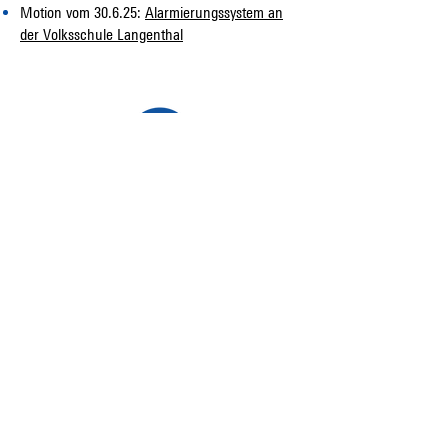
Motion vom 30.6.25:
Alarmierungssystem an
der Volksschule Langenthal
Sicherheit im Blog
Auf dem Laufenden mit
den News liberaublau.
Abonnieren