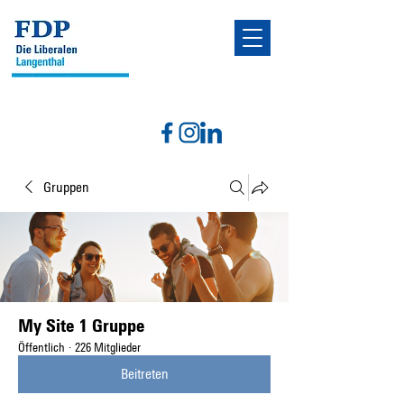
Gruppen
My Site 1 Gruppe
Öffentlich
·
226 Mitglieder
Beitreten