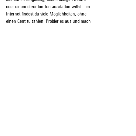
oder einem dezenten Ton ausstatten willst – im 
Internet findest du viele Möglichkeiten, ohne 
einen Cent zu zahlen. Probier es aus und mach 
dein Smartphone einzigartig!
0
0
3
Write a comment...
Info
Willkommen in der Gruppe! Hier können sich
Mitglieder austau
...
Weiterlesen
Mitglieder
tramanh3004123
Folgen
tramanh3004123