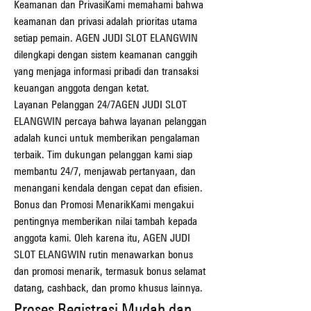
Keamanan dan Privasi​Kami memahami bahwa 
keamanan dan privasi adalah prioritas utama 
setiap pemain. AGEN JUDI SLOT ELANGWIN 
dilengkapi dengan sistem keamanan canggih 
yang menjaga informasi pribadi dan transaksi 
keuangan anggota dengan ketat.
Layanan Pelanggan 24/7​AGEN JUDI SLOT 
ELANGWIN percaya bahwa layanan pelanggan 
adalah kunci untuk memberikan pengalaman 
terbaik. Tim dukungan pelanggan kami siap 
membantu 24/7, menjawab pertanyaan, dan 
menangani kendala dengan cepat dan efisien.
Bonus dan Promosi Menarik​Kami mengakui 
pentingnya memberikan nilai tambah kepada 
anggota kami. Oleh karena itu, AGEN JUDI 
SLOT ELANGWIN rutin menawarkan bonus 
dan promosi menarik, termasuk bonus selamat 
datang, cashback, dan promo khusus lainnya.
Proses Registrasi Mudah dan 