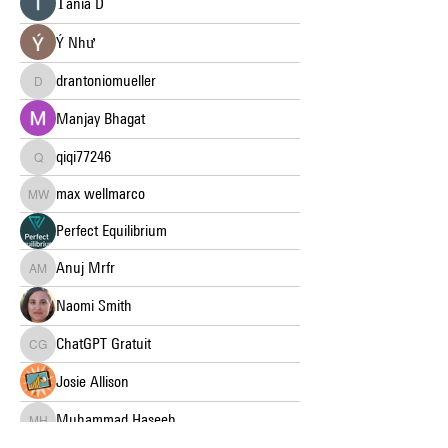
Тania D
Ý Như
drantoniomueller
drantoniomueller
Manjay Bhagat
qiqi77246
qiqi77246
max wellmarco
max wellmarco
Perfect Equilibrium
Anuj Mrfr
Anuj Mrfr
Naomi Smith
ChatGPT Gratuit
ChatGPT Gratuit
Josie Allison
Muhammad Haseeb
Muhammad Haseeb