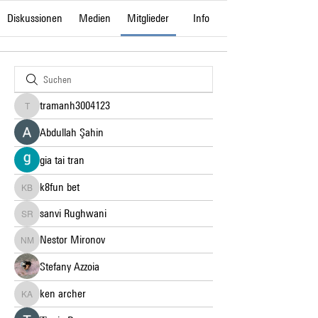
Diskussionen
Medien
Mitglieder
Info
tramanh3004123
tramanh3004123
Abdullah Şahin
gia tai tran
k8fun bet
k8fun bet
sanvi Rughwani
sanvi Rughwani
Nestor Mironov
Nestor Mironov
Stefany Azzoia
ken archer
ken archer