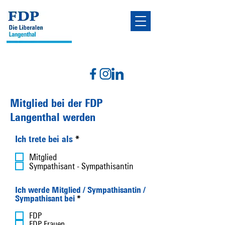
Mitglied bei der FDP
Langenthal werden
P
Ich trete bei als
*
f
l
Mitglied
i
Sympathisant - Sympathisantin
c
h
Ich werde Mitglied / Sympathisantin /
t
P
Sympathisant bei
*
f
f
e
l
FDP
l
i
FDP Frauen