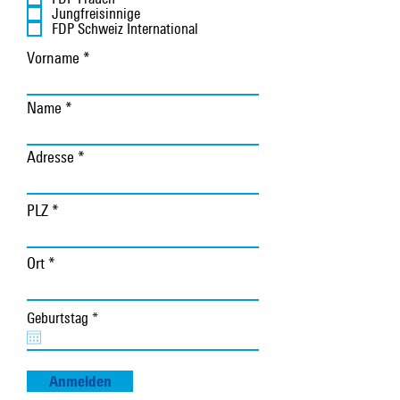
d
c
Jungfreisinnige
h
FDP Schweiz International
t
Vorname
f
e
l
d
Name
Adresse
PLZ
Ort
r
Geburtstag
*
e
q
u
i
Anmelden
r