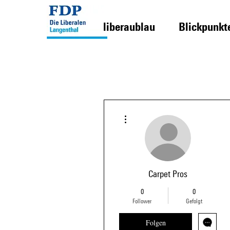
liberaublau
Blickpunkt
Weitere Optionen
Carpet Pros
0
0
Follower
Gefolgt
Folgen