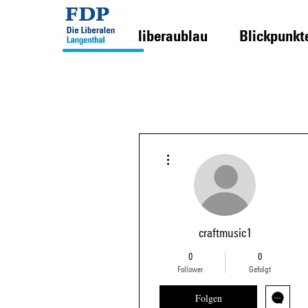
liberaublau
Blickpunkt
Weitere Optionen
craftmusic1
0
0
Follower
Gefolgt
Folgen