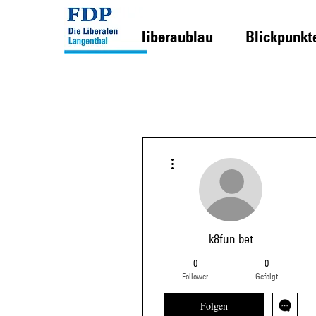
liberaublau
Blickpunkt
Weitere Optionen
k8fun bet
0
0
Follower
Gefolgt
Folgen