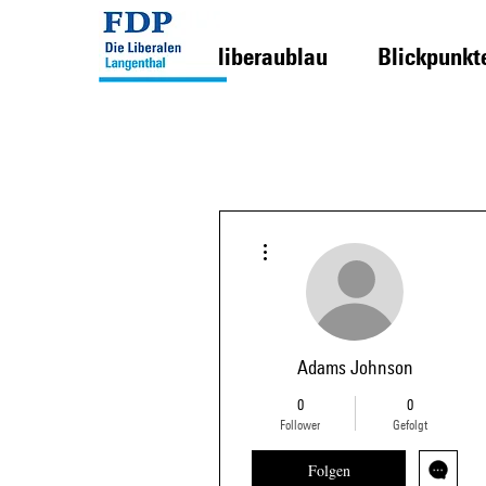
liberaublau
Blickpunkt
Weitere Optionen
Adams Johnson
0
0
Follower
Gefolgt
Folgen