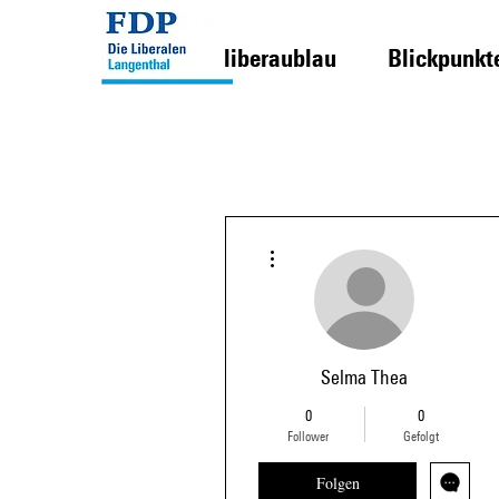
liberaublau
Blickpunkt
Weitere Optionen
Selma Thea
0
0
Follower
Gefolgt
Folgen