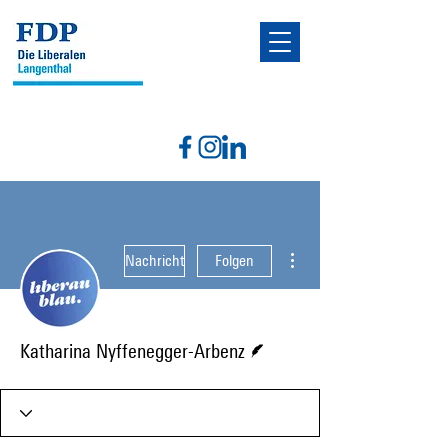
Weitere Optionen
Nachricht
Folgen
Autor
Katharina Nyffenegger-Arbenz