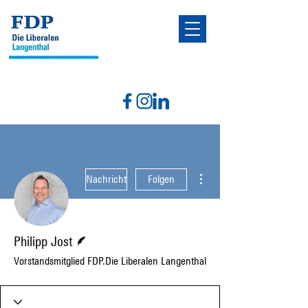
Weitere Optionen
Nachricht
Folgen
Autor
Philipp Jost
Vorstandsmitglied FDP.Die Liberalen Langenthal