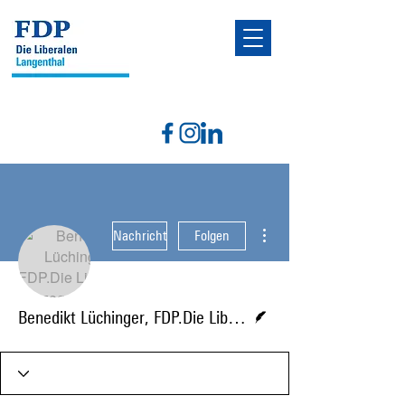
Weitere Optionen
Nachricht
Folgen
Autor
Benedikt Lüchinger, FDP.Die Liberalen Herzogenbuchsee