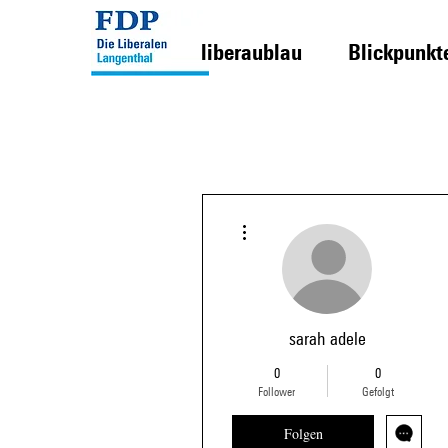
liberaublau
Blickpunkt
Weitere Optionen
sarah adele
0
0
Follower
Gefolgt
Folgen