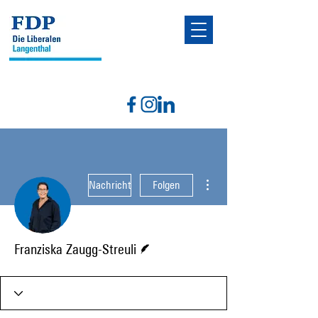
Weitere Optionen
Nachricht
Folgen
Autor
Franziska Zaugg-Streuli