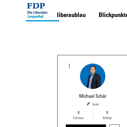
liberaublau
Blickpunkt
Weitere Optionen
Michael Schär
Autor
0
0
Follower
Gefolgt