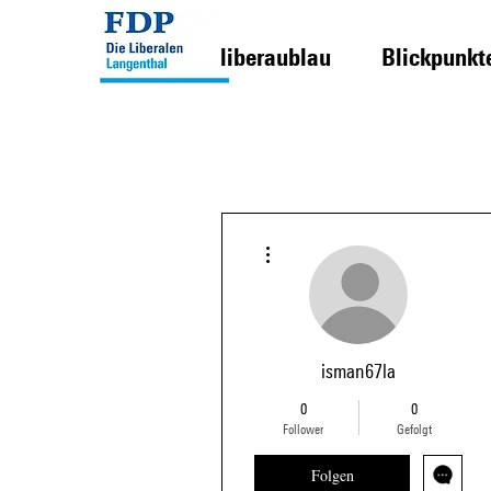
liberaublau
Blickpunkt
Weitere Optionen
isman67la
0
0
Follower
Gefolgt
Folgen