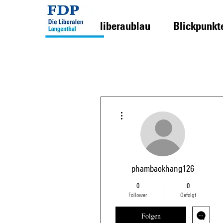
liberaublau
Blickpunkt
Weitere Optionen
phambaokhang126
0
0
Follower
Gefolgt
Folgen