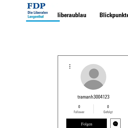
liberaublau
Blickpunkt
Weitere Optionen
tramanh3004123
0
0
Follower
Gefolgt
Folgen