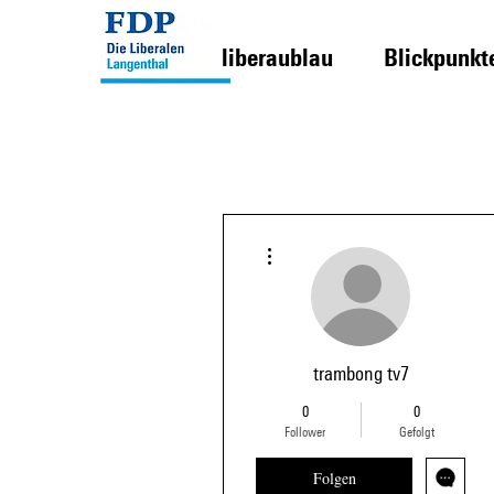
liberaublau
Blickpunkt
Weitere Optionen
trambong tv7
0
0
Follower
Gefolgt
Folgen