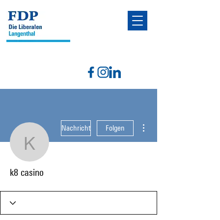
Weitere Optionen
Nachricht
Folgen
k8 casino
k8 casino