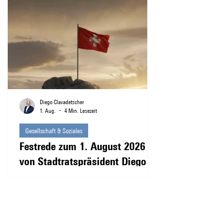
Diego Clavadetscher
1. Aug.
4 Min. Lesezeit
Gesellschaft & Soziales
Festrede zum 1. August 2026
von Stadtratspräsident Diego
Clavadetscher zum Nachlesen
Liebe Festgemeinde Wir sind zusammengekommen, um
unser Land zu feiern. Ein guter Moment, gemeinsam
darüber nachzudenken, was unser Land eigentlich