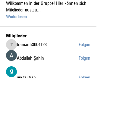
Willkommen in der Gruppe! Hier können sich
Mitglieder austau
...
Weiterlesen
Mitglieder
tramanh3004123
Folgen
tramanh3004123
Abdullah Şahin
Folgen
gia tai tran
Folgen
k8fun bet
Folgen
k8fun bet
sanvi Rughwani
Folgen
sanvi Rughwani
Alle Mitglieder anzeigen (226)