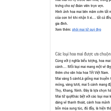
trưng cho sự đoàn viên trọn vẹn.
Hình ảnh hoa mai bên mâm cơm tất ni
của con trẻ khi nhận lì xì… tất cả đề
gia đình.
Xem thêm: 
phôi mai tứ quý đẹp
Các loại hoa mai được ưa chuộng
Cùng với ý nghĩa biểu tượng, hoa mai
cánh… Mỗi loại mai mang một vẻ đẹp
thêm cho văn hóa hoa Tết Việt Nam.
Mai vàng 5 cánhLà giống mai truyền 
mỏng, vàng tươi, mai 5 cánh mang đậ
Thọ, Khang, Ninh. Đây là lựa chọn hàn
Mai tứ quýKhác biệt với các loại mai
dáng vẻ thanh thoát, cánh hoa mảnh 
bốn mùa sung túc, đủ đầy, là hiện th