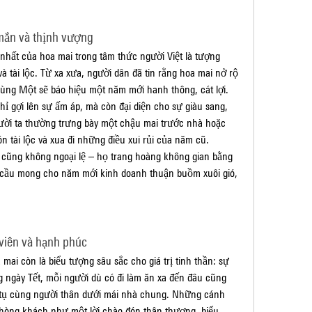
mắn và thịnh vượng
hất của hoa mai trong tâm thức người Việt là tượng 
 tài lộc. Từ xa xưa, người dân đã tin rằng hoa mai nở rộ 
ùng Một sẽ báo hiệu một năm mới hanh thông, cát lợi.
ỉ gợi lên sự ấm áp, mà còn đại diện cho sự giàu sang, 
gười ta thường trưng bày một chậu mai trước nhà hoặc 
tài lộc và xua đi những điều xui rủi của năm cũ.
 cũng không ngoại lệ – họ trang hoàng không gian bằng 
ầu mong cho năm mới kinh doanh thuận buồm xuôi gió, 
viên và hạnh phúc
mai còn là biểu tượng sâu sắc cho giá trị tinh thần: sự 
 ngày Tết, mỗi người dù có đi làm ăn xa đến đâu cũng 
 tụ cùng người thân dưới mái nhà chung. Những cánh 
phòng khách như một lời chào đón thân thương, biểu 