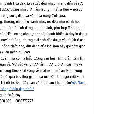
, cánh hoa dày, to và xếp đều nhau, mang đến vẻ rực 
ệt được trồng nhiều ở miền Trung, nhất là Huế – nơi có 
 trong cung đình và văn hóa cung đình xưa.
g, thường có nhiều cánh nhỏ, nở đều như cánh hoa 
ậu nhỏ, có hình dáng thanh mảnh, phù hợp để trang trí 
úc biểu trưng cho sự tinh tế, thanh khiết và duyên dáng.
truyền thống, nhưng mai anh đào được yêu thích ở các 
 hồng phớt nhẹ, dịu dàng của loài hoa này gợi cảm giác 
 xuân miền núi cao.
xuân, mà còn là biểu tượng văn hóa, tinh thần, tâm linh 
xuân về. Với sắc vàng tươi tắn, hương thơm dịu nhẹ và 
mang theo khát vọng về một năm mới an lành, sung 
ù trải qua bao thời gian, hoa mai vẫn luôn giữ một vị trí 
p Tết cổ truyền. Các bạn có thể tham khảo thêm
Việt Nam 
i vàng ở đâu đẹp nhất?
.
 tin dưới đây:
 888 999 – 0888777777
m