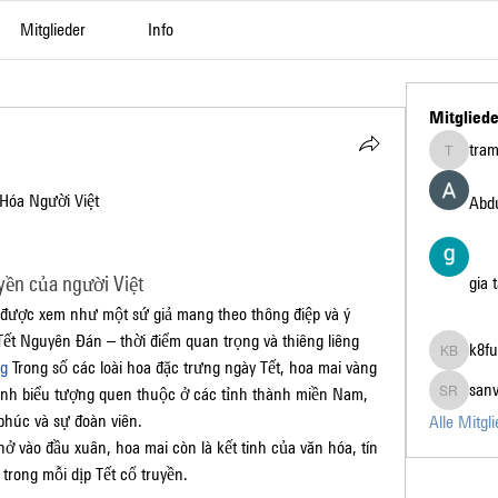
Mitglieder
Info
Mitgliede
tra
tramanh3
Hóa Người Việt
Abdu
yền của người Việt
gia 
 được xem như một sứ giả mang theo thông điệp và ý 
p Tết Nguyên Đán – thời điểm quan trọng và thiêng liêng 
k8fu
k8fun bet
ng
 Trong số các loài hoa đặc trưng ngày Tết, hoa mai vàng 
san
thành biểu tượng quen thuộc ở các tỉnh thành miền Nam, 
sanvi Ru
 phúc và sự đoàn viên.
Alle Mitgl
ở vào đầu xuân, hoa mai còn là kết tinh của văn hóa, tín 
trong mỗi dịp Tết cổ truyền.