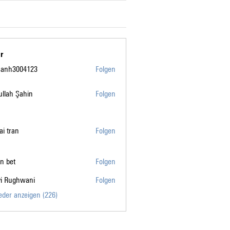
r
manh3004123
Folgen
004123
llah Şahin
Folgen
tai tran
Folgen
n bet
Folgen
vi Rughwani
Folgen
ghwani
ieder anzeigen (226)