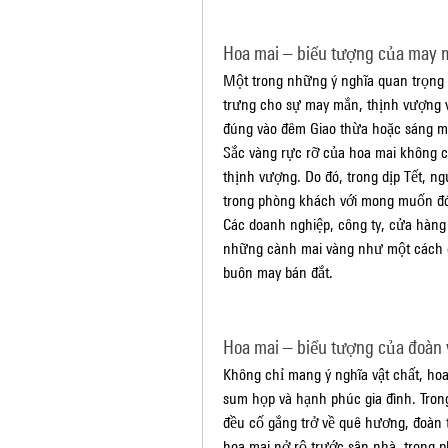
Hoa mai – biểu tượng của may 
Một trong những ý nghĩa quan trọng n
trưng cho sự may mắn, thịnh vượng và
đúng vào đêm Giao thừa hoặc sáng m
Sắc vàng rực rỡ của hoa mai không ch
thịnh vượng. Do đó, trong dịp Tết, n
trong phòng khách với mong muốn đón 
Các doanh nghiệp, công ty, cửa hàng
những cành mai vàng như một cách c
buôn may bán đắt.
Hoa mai – biểu tượng của đoàn 
Không chỉ mang ý nghĩa vật chất, hoa 
sum họp và hạnh phúc gia đình. Trong
đều cố gắng trở về quê hương, đoàn
hoa mai nở rộ trước sân nhà, trong 