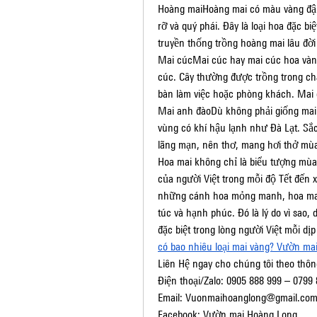
Hoàng maiHoàng mai có màu vàng đậm
rỡ và quý phái. Đây là loại hoa đặc bi
truyền thống trồng hoàng mai lâu đời
Mai cúcMai cúc hay mai cúc hoa vàn
cúc. Cây thường được trồng trong ch
bàn làm việc hoặc phòng khách. Mai c
Mai anh đàoDù không phải giống mai 
vùng có khí hậu lạnh như Đà Lạt. Sắc
lãng mạn, nên thơ, mang hơi thở mùa
Hoa mai không chỉ là biểu tượng mùa 
của người Việt trong mỗi độ Tết đến 
những cánh hoa mỏng manh, hoa mai 
túc và hạnh phúc. Đó là lý do vì sao, d
đặc biệt trong lòng người Việt mỗi dị
có bao nhiêu loại mai vàng? Vườn ma
Liên Hệ ngay cho chúng tôi theo thông
Điện thoại/Zalo: 0905 888 999 – 0799
Email: 
Vuonmaihoanglong@gmail.co
Facebook: Vườn mai Hoàng Long