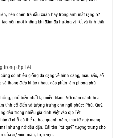
ên, bên chén trà đầu xuân hay trong ánh mắt rạng rỡ 
u tạo nên một không khí đậm đà hương vị Tết và tình thân 
 trong dịp Tết
 cũng có nhiều giống đa dạng về hình dáng, màu sắc, số 
 và thông điệp khác nhau, góp phần làm phong phú 
thống, phổ biến nhất tại miền Nam. Với năm cánh hoa 
m tính cổ điển và tượng trưng cho ngũ phúc: Phú, Quý, 
g đầu trong nhiều gia đình Việt vào dịp Tết.
 khác ở chỗ có thể ra hoa quanh năm, mai tứ quý mang 
mai nhưng nở đều đặn. Cái tên “tứ quý” tượng trưng cho 
ân của sự viên mãn, trọn vẹn.