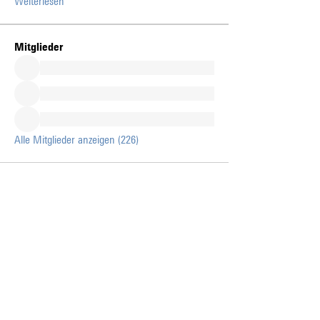
Weiterlesen
Mitglieder
Alle Mitglieder anzeigen (226)
Auf dem Laufenden mit
den News liberaublau.
Abonnieren