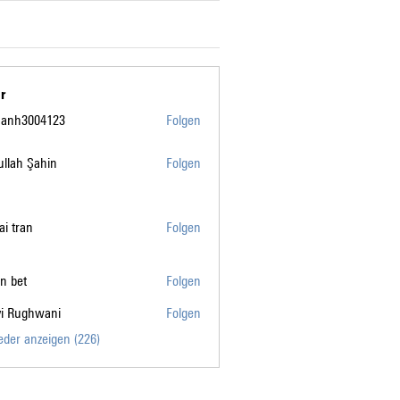
r
manh3004123
Folgen
004123
llah Şahin
Folgen
tai tran
Folgen
n bet
Folgen
vi Rughwani
Folgen
ghwani
ieder anzeigen (226)