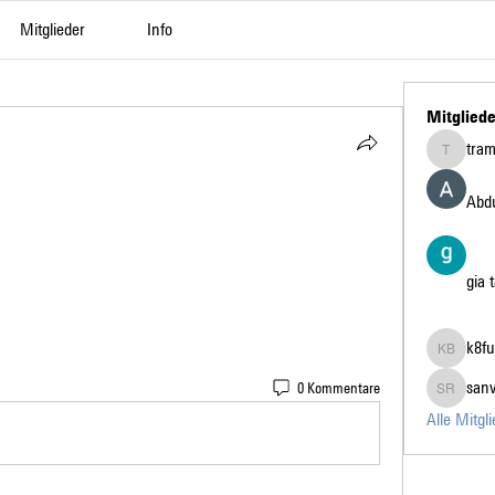
Mitglieder
Info
Mitgliede
tra
tramanh3
Abdu
gia 
k8fu
k8fun bet
san
0 Kommentare
sanvi Ru
Alle Mitgl