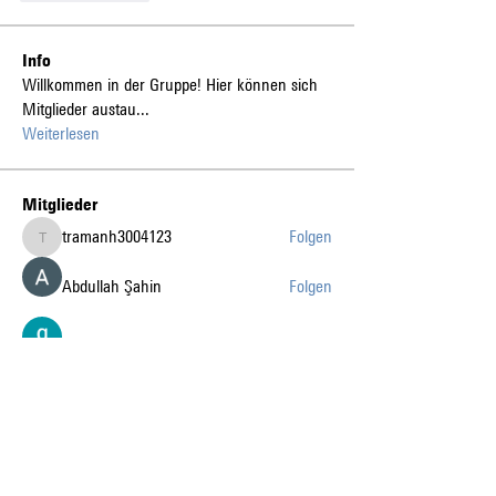
Info
Willkommen in der Gruppe! Hier können sich
Mitglieder austau
...
Weiterlesen
Mitglieder
tramanh3004123
Folgen
tramanh3004123
Abdullah Şahin
Folgen
gia tai tran
Folgen
k8fun bet
Folgen
k8fun bet
sanvi Rughwani
Folgen
sanvi Rughwani
Alle Mitglieder anzeigen (226)