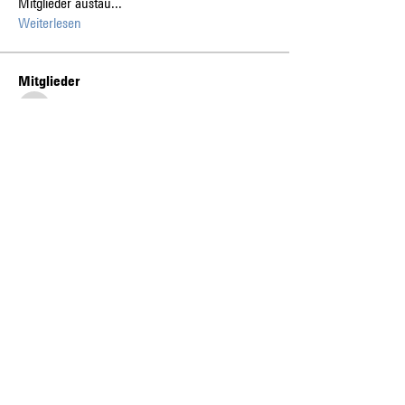
Mitglieder austau
...
Weiterlesen
Mitglieder
tramanh3004123
Folgen
tramanh3004123
Abdullah Şahin
Folgen
gia tai tran
Folgen
k8fun bet
Folgen
k8fun bet
sanvi Rughwani
Folgen
sanvi Rughwani
Alle Mitglieder anzeigen (226)