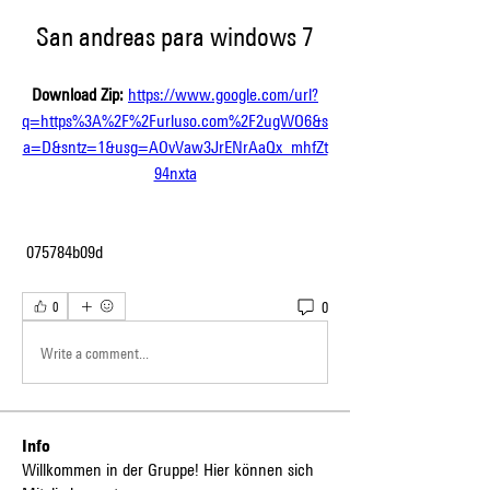
San andreas para windows 7
Download Zip: 
https://www.google.com/url?
q=https%3A%2F%2Furluso.com%2F2ugWO6&s
a=D&sntz=1&usg=AOvVaw3JrENrAaQx_mhfZt
94nxta
 075784b09d
0
0
Write a comment...
Info
Willkommen in der Gruppe! Hier können sich