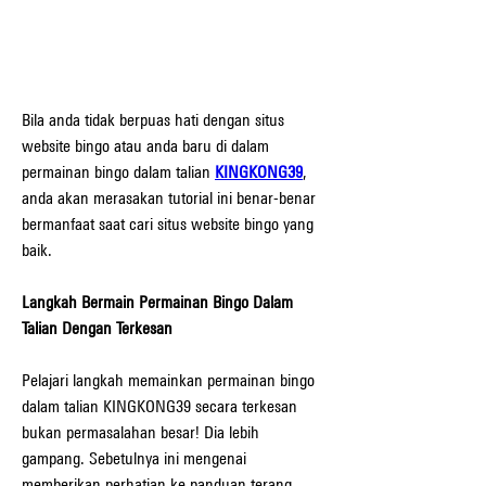
Bila anda tidak berpuas hati dengan situs 
website bingo atau anda baru di dalam 
permainan bingo dalam talian 
KINGKONG39
, 
anda akan merasakan tutorial ini benar-benar 
bermanfaat saat cari situs website bingo yang 
baik.
Langkah Bermain Permainan Bingo Dalam 
Talian Dengan Terkesan
Pelajari langkah memainkan permainan bingo 
dalam talian KINGKONG39 secara terkesan 
bukan permasalahan besar! Dia lebih 
gampang. Sebetulnya ini mengenai 
memberikan perhatian ke panduan terang 