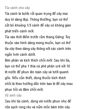
Tỉa cành cho cây
Tỉa cành là bước rất quan trọng để cây mai 
duy trì dáng đẹp. Thông thường, bạn có thể 
cắt bỏ khoảng 1/3 cành để cây có không gian 
phát triển cành mới.
Tỉa vào thời điểm trước rằm tháng Giêng: Tùy 
thuộc vào hình dáng mong muốn, bạn có thể 
tỉa cây theo dáng cây thông với các cành trên 
ngắn hơn cành dưới.
Bón phân và kích thích chồi mới: Sau khi tỉa, 
bạn có thể pha 1 thìa cà phê phân urê với 10 
lít nước để phun lên toàn cây và tưới quanh 
gốc. Nếu cần thiết, dùng thuốc kích thích 
chồi lá theo hướng dẫn trên bao bì để cây mau 
phục hồi và đâm chồi mới.
Vệ sinh cây
Sau khi tỉa cành, dùng vòi nước phun nhẹ để 
rửa sạch rong rêu và nấm mốc bám trên cây. 