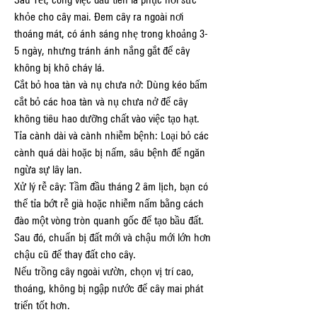
khỏe cho cây mai. Đem cây ra ngoài nơi 
thoáng mát, có ánh sáng nhẹ trong khoảng 3-
5 ngày, nhưng tránh ánh nắng gắt để cây 
không bị khô cháy lá.
Cắt bỏ hoa tàn và nụ chưa nở: Dùng kéo bấm 
cắt bỏ các hoa tàn và nụ chưa nở để cây 
không tiêu hao dưỡng chất vào việc tạo hạt.
Tỉa cành dài và cành nhiễm bệnh: Loại bỏ các 
cành quá dài hoặc bị nấm, sâu bệnh để ngăn 
ngừa sự lây lan.
Xử lý rễ cây: Tầm đầu tháng 2 âm lịch, bạn có 
thể tỉa bớt rễ già hoặc nhiễm nấm bằng cách 
đào một vòng tròn quanh gốc để tạo bầu đất. 
Sau đó, chuẩn bị đất mới và chậu mới lớn hơn 
chậu cũ để thay đất cho cây.
Nếu trồng cây ngoài vườn, chọn vị trí cao, 
thoáng, không bị ngập nước để cây mai phát 
triển tốt hơn.