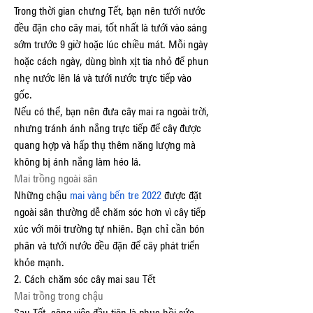
Trong thời gian chưng Tết, bạn nên tưới nước 
đều đặn cho cây mai, tốt nhất là tưới vào sáng 
sớm trước 9 giờ hoặc lúc chiều mát. Mỗi ngày 
hoặc cách ngày, dùng bình xịt tia nhỏ để phun 
nhẹ nước lên lá và tưới nước trực tiếp vào 
gốc.
Nếu có thể, bạn nên đưa cây mai ra ngoài trời, 
nhưng tránh ánh nắng trực tiếp để cây được 
quang hợp và hấp thụ thêm năng lượng mà 
không bị ánh nắng làm héo lá.
Mai trồng ngoài sân
Những chậu 
mai vàng bến tre 2022
 được đặt 
ngoài sân thường dễ chăm sóc hơn vì cây tiếp 
xúc với môi trường tự nhiên. Bạn chỉ cần bón 
phân và tưới nước đều đặn để cây phát triển 
khỏe mạnh.
2. Cách chăm sóc cây mai sau Tết
Mai trồng trong chậu
Sau Tết, công việc đầu tiên là phục hồi sức 