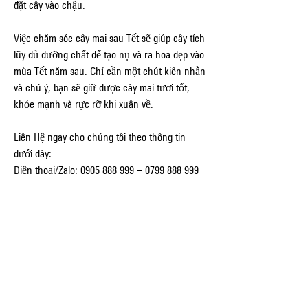
đặt cây vào chậu.
Việc chăm sóc cây mai sau Tết sẽ giúp cây tích 
lũy đủ dưỡng chất để tạo nụ và ra hoa đẹp vào 
mùa Tết năm sau. Chỉ cần một chút kiên nhẫn 
và chú ý, bạn sẽ giữ được cây mai tươi tốt, 
khỏe mạnh và rực rỡ khi xuân về.
Liên Hệ ngay cho chúng tôi theo thông tin 
dưới đây:
Điện thoại/Zalo: 0905 888 999 – 0799 888 999 
– 0888777777
Email: 
Vuonmaihoanglong@gmail.com
Facebook: Vườn mai Hoàng Long
Địa chỉ: Tân Thiềng, Chợ Lách, Bến Tre.
0
0
Write a comment...