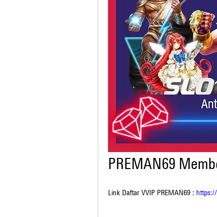
PREMAN69 Member 
Link Daftar VVIP PREMAN69 : 
https: