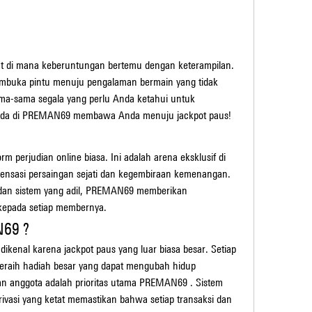
t di mana keberuntungan bertemu dengan keterampilan. 
mbuka pintu menuju pengalaman bermain yang tidak 
sama-sama segala yang perlu Anda ketahui untuk 
nda di PREMAN69 membawa Anda menuju jackpot paus!
 perjudian online biasa. Ini adalah arena eksklusif di 
nsasi persaingan sejati dan kegembiraan kemenangan. 
dan sistem yang adil, PREMAN69 memberikan 
kepada setiap membernya.
69 ?​
kenal karena jackpot paus yang luar biasa besar. Setiap 
raih hadiah besar yang dapat mengubah hidup 
 anggota adalah prioritas utama PREMAN69 . Sistem 
privasi yang ketat memastikan bahwa setiap transaksi dan 