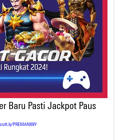
Baru Pasti Jackpot Paus
//cutt.ly/PREMAN69Y