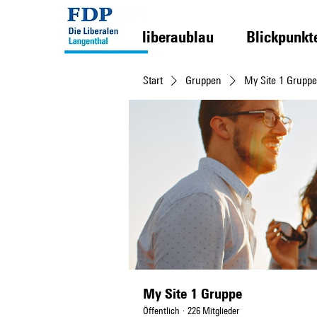
liberaublau
Blickpunkt
Start
Gruppen
My Site 1 Gruppe
My Site 1 Gruppe
Öffentlich
·
226 Mitglieder