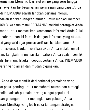
ermainan Menarik: Dari slot online yang seru hingga 
nawarkan berbagai varian permainan yang dapat Anda 
r di PREMAN69 adalah langkah pertama menuju 
t adalah langkah-langkah mudah untuk menjadi member 
69 ​Buka situs resmi PREMAN69 melalui perangkat Anda. 
benar untuk memastikan keamanan informasi Anda.2. Isi 
ndaftaran dan isi formulir dengan informasi yang akurat. 
ang valid agar proses verifikasi berjalan lancar.3. 
an selesai, lakukan verifikasi akun Anda melalui email 
kan. Langkah ini memastikan bahwa Anda adalah pemilik 
ulai bermain, lakukan deposit pertama Anda. PREMAN69 
yaran yang aman dan mudah digunakan.
nda dapat memilih dari berbagai permainan yang 
ot paus, penting untuk memahami aturan dan strategi 
 online adalah permainan yang sangat populer di 
 dan gulungan untuk meningkatkan peluang Anda 
n Meja​Bagi yang lebih suka tantangan strategis, 