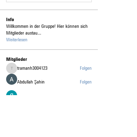
Info
Willkommen in der Gruppe! Hier können sich
Mitglieder austau
...
Weiterlesen
Mitglieder
tramanh3004123
Folgen
tramanh3004123
Abdullah Şahin
Folgen
gia tai tran
Folgen
k8fun bet
Folgen
k8fun bet
sanvi Rughwani
Folgen
sanvi Rughwani