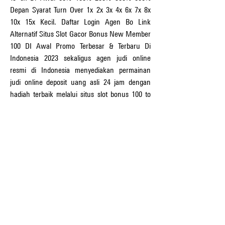
Depan Syarat Turn Over 1x 2x 3x 4x 6x 7x 8x 
10x 15x Kecil. Daftar Login Agen Bo Link 
Alternatif Situs Slot Gacor Bonus New Member 
100 DI Awal Promo Terbesar & Terbaru Di 
Indonesia 2023 sekaligus agen judi online 
resmi di Indonesia menyediakan permainan 
judi online deposit uang asli 24 jam dengan 
hadiah terbaik melalui situs slot bonus 100 to 
3x deposit 50 bonus 50 to kecil tanpa to bebas 
ip semuanya.Situs judi slot online24jam 
terpercaya sekalian agen judi slot online 
terpercaya 2023 Gampang berhasil mempunyai 
berkas daftar julukan situs judi slot bonus 100 
TO 7x yg gampang sekali buat dimenangkan.
DEPO 50 BONUS 50 PRAGMATIC PLAYDEPO 
50 BONUS 50 TO 5X JOKER123DEPO 25 
BONUS 25 SPADE GAMINGDEPO 25 BONUS 
25 TO 3X YGG DRASILDEPO 20 BONUS 20 