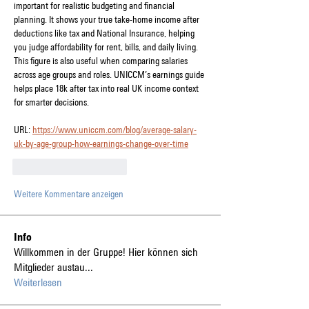
important for realistic budgeting and financial 
planning. It shows your true take-home income after 
deductions like tax and National Insurance, helping 
you judge affordability for rent, bills, and daily living. 
This figure is also useful when comparing salaries 
across age groups and roles. UNICCM’s earnings guide 
helps place 18k after tax into real UK income context 
for smarter decisions.
URL: 
https://www.uniccm.com/blog/average-salary-
uk-by-age-group-how-earnings-change-over-time
Gefällt mir
Antworten
Weitere Kommentare anzeigen
Info
Willkommen in der Gruppe! Hier können sich
Mitglieder austau
...
Weiterlesen