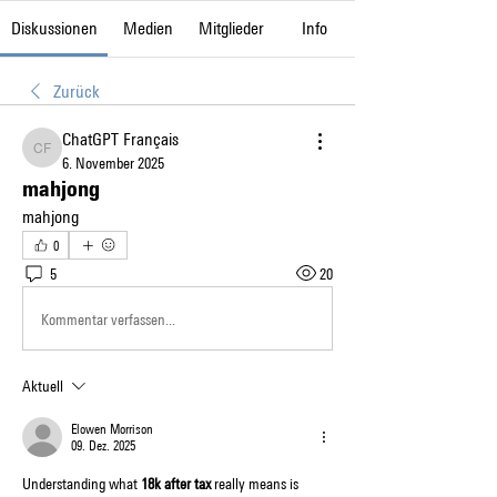
Diskussionen
Medien
Mitglieder
Info
Zurück
ChatGPT Français
ChatGPT Français
6. November 2025
mahjong
mahjong
0
5
20
Kommentar verfassen...
Aktuell
Elowen Morrison
09. Dez. 2025
Understanding what 
18k after tax
 really means is 