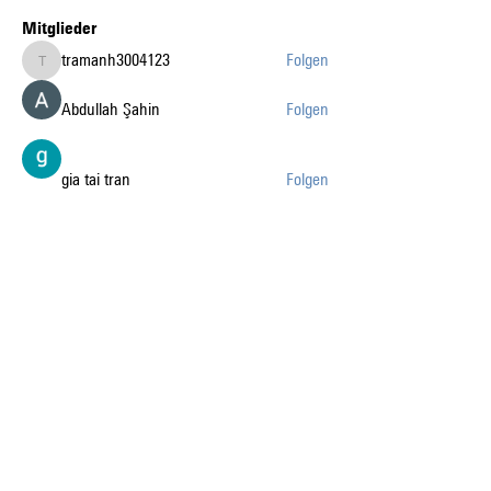
Mitglieder
tramanh3004123
Folgen
tramanh3004123
Abdullah Şahin
Folgen
gia tai tran
Folgen
k8fun bet
Folgen
k8fun bet
sanvi Rughwani
Folgen
sanvi Rughwani
Alle Mitglieder anzeigen (226)
Auf dem Laufenden mit
den News liberaublau.