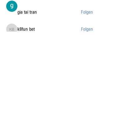
gia tai tran
Folgen
k8fun bet
Folgen
k8fun bet
sanvi Rughwani
Folgen
sanvi Rughwani
Alle Mitglieder anzeigen (226)
Auf dem Laufenden mit
den News liberaublau.
Abonnieren