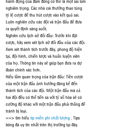
hành động của đám đông có thể là một sai lầm 
nghiêm trọng. Các nhà cái thường thao túng 
tỷ lệ cược để thu hút cược vào kết quả sai. 
Luôn nghiên cứu các đội và trận đấu để đưa 
ra quyết định sáng suốt.
Nghiên cứu lịch sử đối đầu: Trước khi đặt 
cược, hãy xem xét lịch sử đối đầu của các đội. 
Xem xét thành tích trước đây, phong độ hiện 
tại, đội hình, chiến lược và huấn luyện viên 
của họ. Thông tin này sẽ giúp bạn đưa ra dự 
đoán chính xác hơn.
Hiểu tầm quan trọng của trận đấu: Tiền cược 
của một trận đấu ảnh hưởng đáng kể đến 
thành tích của các đội. Một trận đấu mà cả 
hai đội đều có thể tiến xa với tỷ số hòa sẽ có 
cường độ khác với một trận đấu phải thắng để 
tránh bị loại.
==> tìm hiểu 
tip miễn phí chất lượng
 . Tips 
bóng đá uy tín nhất trên thị trường tại đây.