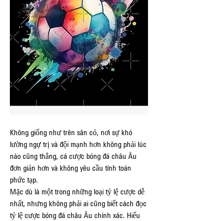
Không giống như trên sân cỏ, nơi sự khó 
lường ngự trị và đội mạnh hơn không phải lúc 
nào cũng thắng, cá cược bóng đá châu Âu 
đơn giản hơn và không yêu cầu tính toán 
phức tạp.
Mặc dù là một trong những loại tỷ lệ cược dễ 
nhất, nhưng không phải ai cũng biết cách đọc 
tỷ lệ cược bóng đá châu Âu chính xác. Hiểu 