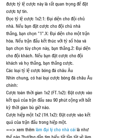
được tỷ lệ cược này là rất quan trọng để đặt 
cược tự tin.
Đọc tỷ lệ cược 1x2:1: Đại diện cho đội chủ 
nhà. Nếu bạn đặt cược cho đội chủ nhà 
thắng, bạn chọn "1".X: Đại diện cho một trận 
hòa. Nếu trận đấu kết thúc với tỷ số hòa và 
bạn chọn tùy chọn này, bạn thắng.2: Đại diện 
cho đội khách. Nếu bạn đặt cược cho đội 
khách và họ thắng, bạn thắng cược.
Các loại tỷ lệ cược bóng đá châu Âu
Nhìn chung, có hai loại cược bóng đá châu Âu 
chính:
Cược toàn thời gian 1x2 (FT.1x2): Đặt cược vào 
kết quả của trận đấu sau 90 phút cộng với bất 
kỳ thời gian bù giờ nào.
Cược hiệp một 1x2 (1H.1x2): Đặt cược vào kết 
quả của trận đấu trong hiệp một.
==> xem thêm 
làm đại lý cho nhà cái
 là như 
thế nào ?hướng dẫn tìm hiểu tất tần tật về làm 