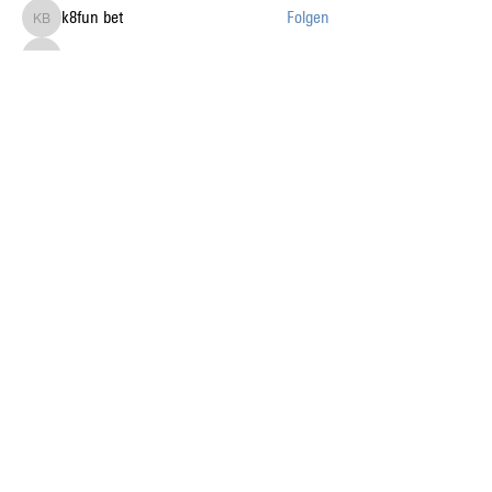
k8fun bet
Folgen
k8fun bet
sanvi Rughwani
Folgen
sanvi Rughwani
Alle Mitglieder anzeigen (226)
Auf dem Laufenden mit
den News liberaublau.
Abonnieren