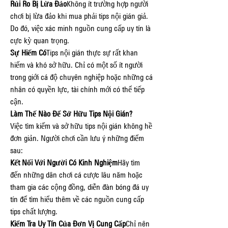
Rủi Ro Bị Lừa Đảo
Không ít trường hợp người 
chơi bị lừa đảo khi mua phải tips nội gián giả. 
Do đó, việc xác minh nguồn cung cấp uy tín là 
cực kỳ quan trọng.
Sự Hiếm Có
Tips nội gián thực sự rất khan 
hiếm và khó sở hữu. Chỉ có một số ít người 
trong giới cá độ chuyên nghiệp hoặc những cá 
nhân có quyền lực, tài chính mới có thể tiếp 
cận.
Làm Thế Nào Để Sở Hữu Tips Nội Gián?
Việc tìm kiếm và sở hữu tips nội gián không hề 
đơn giản. Người chơi cần lưu ý những điểm 
sau:
Kết Nối Với Người Có Kinh Nghiệm
Hãy tìm 
đến những dân chơi cá cược lâu năm hoặc 
tham gia các cộng đồng, diễn đàn bóng đá uy 
tín để tìm hiểu thêm về các nguồn cung cấp 
tips chất lượng.
Kiểm Tra Uy Tín Của Đơn Vị Cung Cấp
Chỉ nên 