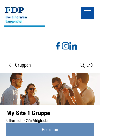
Gruppen
My Site 1 Gruppe
Öffentlich
·
226 Mitglieder
Beitreten