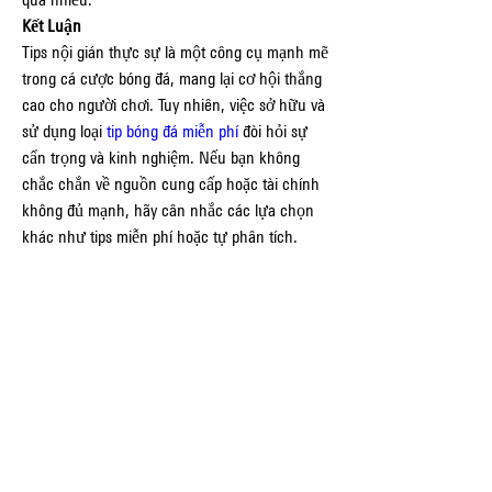
Kết Luận
Tips nội gián thực sự là một công cụ mạnh mẽ 
trong cá cược bóng đá, mang lại cơ hội thắng 
cao cho người chơi. Tuy nhiên, việc sở hữu và 
sử dụng loại 
tip bóng đá miễn phí
 đòi hỏi sự 
cẩn trọng và kinh nghiệm. Nếu bạn không 
chắc chắn về nguồn cung cấp hoặc tài chính 
không đủ mạnh, hãy cân nhắc các lựa chọn 
khác như tips miễn phí hoặc tự phân tích.
Hãy luôn nhớ rằng, cá cược bóng đá không 
chỉ là trò chơi may rủi mà còn là một cuộc đua 
trí tuệ. Chúc bạn có những chiến thắng ấn 
tượng và trải nghiệm tuyệt vời trên hành trình 
cá cược của mình!
0
0
Write a comment...