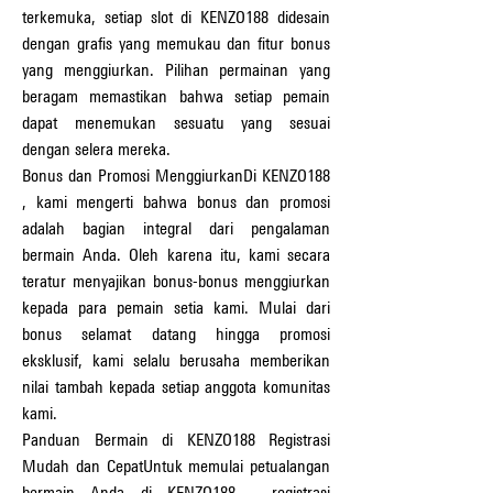
terkemuka, setiap slot di KENZO188 didesain 
dengan grafis yang memukau dan fitur bonus 
yang menggiurkan. Pilihan permainan yang 
beragam memastikan bahwa setiap pemain 
dapat menemukan sesuatu yang sesuai 
dengan selera mereka.
Bonus dan Promosi Menggiurkan​Di KENZO188 
, kami mengerti bahwa bonus dan promosi 
adalah bagian integral dari pengalaman 
bermain Anda. Oleh karena itu, kami secara 
teratur menyajikan bonus-bonus menggiurkan 
kepada para pemain setia kami. Mulai dari 
bonus selamat datang hingga promosi 
eksklusif, kami selalu berusaha memberikan 
nilai tambah kepada setiap anggota komunitas 
kami.
Panduan Bermain di KENZO188 ​Registrasi 
Mudah dan Cepat​Untuk memulai petualangan 
bermain Anda di KENZO188 , registrasi 