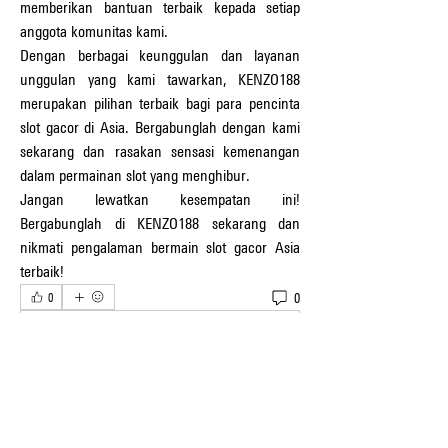
memberikan bantuan terbaik kepada setiap 
anggota komunitas kami.
Dengan berbagai keunggulan dan layanan 
unggulan yang kami tawarkan, KENZO188 
merupakan pilihan terbaik bagi para pencinta 
slot gacor di Asia. Bergabunglah dengan kami 
sekarang dan rasakan sensasi kemenangan 
dalam permainan slot yang menghibur.
Jangan lewatkan kesempatan ini! 
Bergabunglah di KENZO188 sekarang dan 
nikmati pengalaman bermain slot gacor Asia 
terbaik!
0
0
Kommentar verfassen...
Info
Willkommen in der Gruppe! Hier können sich