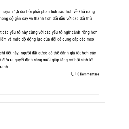
 hoặc +1,5 đòi hỏi phải phân tích sâu hơn về khả năng 
ong độ gần đây và thành tích đối đầu với các đối thủ 
t các yếu tố này cùng với các yếu tố ngữ cảnh rộng hơn 
ịa điểm và mức độ động lực của đội để cung cấp các mẹo 
i tiết này, người đặt cược có thể đánh giá tốt hơn các 
 đưa ra quyết định sáng suốt giúp tăng cơ hội sinh lời 
tranh.
0 Kommentare