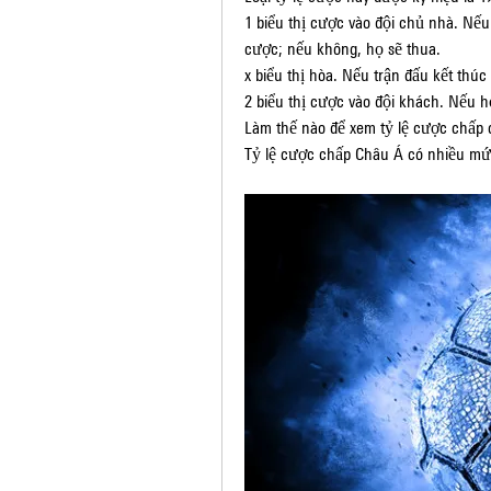
1 biểu thị cược vào đội chủ nhà. Nếu
cược; nếu không, họ sẽ thua.
x biểu thị hòa. Nếu trận đấu kết thúc
2 biểu thị cược vào đội khách. Nếu h
Làm thế nào để xem tỷ lệ cược chấp
Tỷ lệ cược chấp Châu Á có nhiều mứ