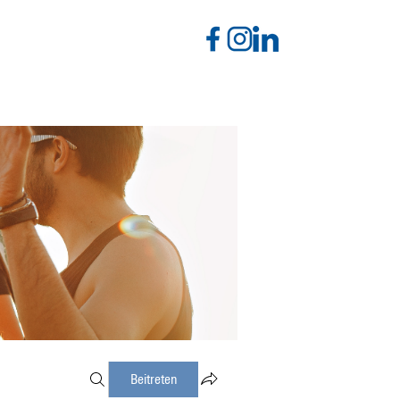
Beitreten