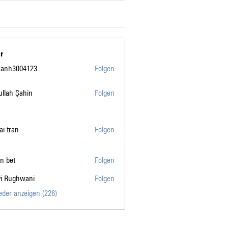
r
manh3004123
Folgen
004123
llah Şahin
Folgen
tai tran
Folgen
n bet
Folgen
vi Rughwani
Folgen
ghwani
ieder anzeigen (226)