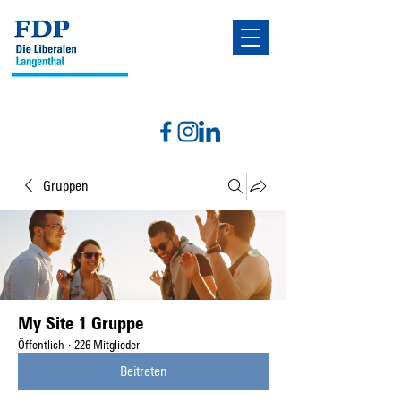
Gruppen
My Site 1 Gruppe
Öffentlich
·
226 Mitglieder
Beitreten