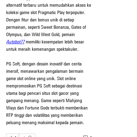
alternatif terbaru untuk memudahkan akses ke 
koleksi game slot Pragmatic Play terpopuler. 
Dengan fitur dan bonus unik di setiap 
permainan, seperti Sweet Bonanza, Gates of 
Olympus, dan Wild West Gold, pemain 
Autobot77
 memiliki kesempatan lebih besar 
untuk meraih kemenangan spektakuler.
PG Soft, dengan desain inovatif dan cerita 
imersif, menawarkan pengalaman bermain 
game slot online yang unik. Slot online 
mempromosikan PG Soft sebagai destinasi 
utama bagi pencari situs slot gacor yang 
gampang menang. Game seperti Mahjong 
Ways dan Fortune Gods terbukti memberikan 
RTP tinggi dan volatilitas yang memberikan 
peluang menang maksimal kepada pemain.