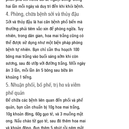
hai lần mỗi ngày và duy trì đến khi khỏi bệnh.
4. Phòng, chữa bệnh sởi và thủy đậu
Sởi và thủy đậu là hai căn bệnh phổ biến mà 
thường phải tiêm vắc-xin để phòng ngừa. Tuy 
nhiên, trong dân gian, hoa mai trắng cũng có 
thể được sử dụng như một biện pháp phòng 
bệnh tự nhiên. Bạn chỉ cần thu hoạch 100 
bông mai trắng vào buổi sáng sớm khi còn 
sương, sau đó ướp với đường trắng. Mỗi ngày 
ăn 3 lần, mỗi lần ăn 5 bông sau bữa ăn 
khoảng 1 tiếng.
5. Nhuận phổi, bổ phế, trị ho và viêm 
phế quản
Để chữa các bệnh liên quan đến phổi và phế 
quản, bạn cần chuẩn bị 10g hoa mai trắng, 
10g khoản đông, 60g gạo tẻ, và 3 muỗng mật 
ong. Nấu cháo từ gạo tẻ, sau đó thêm hoa mai 
và khoản đông, đun thêm 5 phút rồi nêm mật 