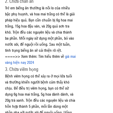
2. Chữa chán ăn
Trẻ em biếng ăn thường là nỗi lo của nhiều 
bậc phụ huynh, và hoa mai trắng có thể là giải 
pháp hiệu quả. Bạn cần chuẩn bị 6g hoa mai 
trắng, 15g hoa đậu ván, và 20g quả sơn tra 
khô. Trộn đều các nguyên liệu và chia thành 
ba phần. Mỗi ngày sử dụng một phần, bỏ vào 
nước sôi, để nguội rồi uống. Sau một tuần, 
tình trạng biếng ăn sẽ cải thiện rõ rệt.
====>> Xem thêm: Tìm hiểu thêm về 
giá mai 
vàng hiện nay 2024
3. Chữa viêm họng
Bệnh viêm họng có thể xảy ra ở mọi lứa tuổi 
và thường khiến người bệnh cảm thấy khó 
chịu. Để điều trị viêm họng, bạn có thể sử 
dụng 6g hoa mai trắng, 5g hoa dành dành, và 
20g trà xanh. Trộn đều các nguyên liệu và chia 
hỗn hợp thành 5 phần, mỗi lần dùng một 
phần pha với nước sôi để nguội uống. Uống 