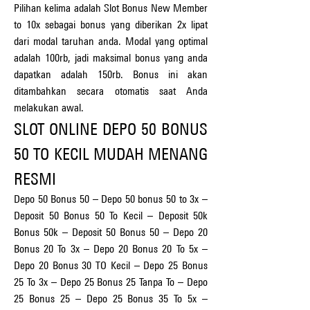
Pilihan kelima adalah Slot Bonus New Member 
to 10x sebagai bonus yang diberikan 2x lipat 
dari modal taruhan anda. Modal yang optimal 
adalah 100rb, jadi maksimal bonus yang anda 
dapatkan adalah 150rb. Bonus ini akan 
ditambahkan secara otomatis saat Anda 
melakukan awal.
SLOT ONLINE DEPO 50 BONUS 
50 TO KECIL MUDAH MENANG 
RESMI​
Depo 50 Bonus 50 – Depo 50 bonus 50 to 3x – 
Deposit 50 Bonus 50 To Kecil – Deposit 50k 
Bonus 50k – Deposit 50 Bonus 50 – Depo 20 
Bonus 20 To 3x – Depo 20 Bonus 20 To 5x – 
Depo 20 Bonus 30 TO Kecil – Depo 25 Bonus 
25 To 3x – Depo 25 Bonus 25 Tanpa To – Depo 
25 Bonus 25 – Depo 25 Bonus 35 To 5x – 