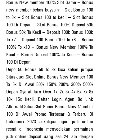
Bonus New member 100% Slot Game – Bonus 
new member bebas buyspin – Slot Bonus 100 
to 3x – Slot Bonus 100 to kecil – Slot Bonus 
100 Di Depan – SLot Bonus 100% Deposit 50k 
Bonus 50k To Kecil – Deposit 100k Bonus 100k 
To x7 – Deposit 100 Bonus 100 To x8 – Bonus 
100% To x10 – Bonus New Member 100% To 
Kecil – Bonus Deposit 100% To Kecil – Bonus 
100 Di Depan
Depo 50 Bonus 50 To 3x bisa kalian jumpai 
Situs Judi Slot Online Bonus New Member 100 
To 5x Di Awal 50% 150% 200% 300% 500% 
Depan Syarat Turn Over 1x 2x 3x 4x 6x 7x 8x 
10x 15x Kecil. Daftar Login Agen Bo Link 
Alternatif Situs Slot Gacor Bonus New Member 
100 DI Awal Promo Terbesar & Terbaru Di 
Indonesia 2023 sekaligus agen judi online 
resmi di Indonesia menyediakan permainan 
judi online deposit uang asli 24 jam dengan 