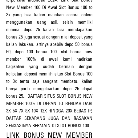
New Member 100 Di Awal Slot Bonus 100 to 
3x yang bisa kalian mainkan secara online 
menggunakan uang asli. selain memiliki 
minimal depo 25 kalian bisa mendapatkan 
bonus 25 juga sesuai dengan nilai deposit yang 
kalian lakukan. artinya apabila depo 50 bonus 
50, depo 100 bonus 100. slot bonus new 
member 100% di awal kami hadirkan 
bagikalian yang sudah bermain dengan 
kelipatan deposit memilih situs Slot Bonus 100 
to 3x tentu saja sangant membatu. kalian 
hanya perlu mengeluarkan depo 25 dapat 
bonus 25.. DAFTAR SITUS SLOT BONUS NEW 
MEMBER 100% DI DEPAN TO RENDAH DARI 
3X 5X 7X 8X 10X 12X HINGGA 20X BEBAS IP, 
DAFTAR SEKARANG JUGA DAN RASAKAN 
SENSASINYA BERMAIN DI SLOT BONUS 100
LINK BONUS NEW MEMBER 