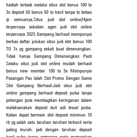
hadiah terbaik melalui situs slot bonus 100 to 
3x deposit 50 bonus 50 to kecil tanpa to bebas 
ip semuanya.Situs judi slot online24jam 
terpercaya sekalian agen judi slot online 
terpercaya 2023 Gampang berhasil mempunyai 
berkas daftar julukan situs judi slot bonus 100 
TO 7x yg gampang sekali buat dimenangkan. 
Tidak hanya Gampang Dimenangkan Pasti 
Selaku situs judi slot online mudah berhasil 
bonus new member 100 to 5x Mempunyai 
Pasangan Pas Ialah Slot Promo Dengan Game 
Slot Gampang Berhasil.Jadi situs judi slot 
online gampang berhasil deposit pulsa tanpa 
potongan pula membagikan keringanan dalam 
melaksanakan deposit duit asli lewat pulsa. 
Kalian dapat bermain slot deposit minimun 10 
rb yg salah satu taruhan taruhan terkecil serta 
paling murah. jadi dengan taruhan deposit 
kecil pulsa tanpa potongan serta memainkan 