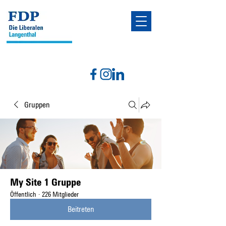
Gruppen
My Site 1 Gruppe
Öffentlich
·
226 Mitglieder
Beitreten