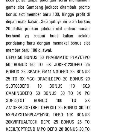
game slot Gampang jackpot ditambah promo 
bonus slot member baru 100, hingga profit di 
depan mata kalian. Selanjutnya ini ialah berkas 
20 daftar julukan julukan slot online mudah 
berhasil yg sesuai buat kalian selaku 
pendatang baru dengan memakai bonus slot 
member baru 100 di awal.
DEPO 50 BONUS 50 PRAGMATIC PLAYDEPO 
50 BONUS 50 TO 5X JOKER123DEPO 25 
BONUS 25 SPADE GAMINGDEPO 25 BONUS 
25 TO 3X YGG DRASILDEPO 20 BONUS 20 
SLOT88DEPO 10 BONUS 10 CQ9 
GAMINGDEPO 50 BONUS 50 TO 3X PG 
SOFTSLOT BONUS 100 TO 3X 
AMOEBAiSOFTBET DEPOSIT 25 BONUS 30 TO 
5XPLAYSTARPLAY’N’GO DEPO 10K BONUS 
20KVIRTUALTECH DEPO 25 BONUS 25 TO 
KECILTOPTREND MPO DEPO 20 BONUS 30 TO 