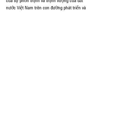
của sự phồn thịnh và thịnh vượng của đất 
nước Việt Nam trên con đường phát triển và 
hội nhập quốc tế.
Quý khách có thể liên hệ với chúng tôi để 
tham khảo 
giá cây mai vàng
 qua các thông tin 
sau:
Điện thoại/Zalo: 0905 888 999 – 0799 888 999 
– 0888777777
Email:Vuonmaihoanglong@gmail.com
Facebook: Vườn mai Hoàng Long
Địa chỉ: Tân Thiềng, Chợ Lách, Bến Tre.
0
0
Write a comment...
Info
Willkommen in der Gruppe! Hier können sich
Mitglieder austau
...