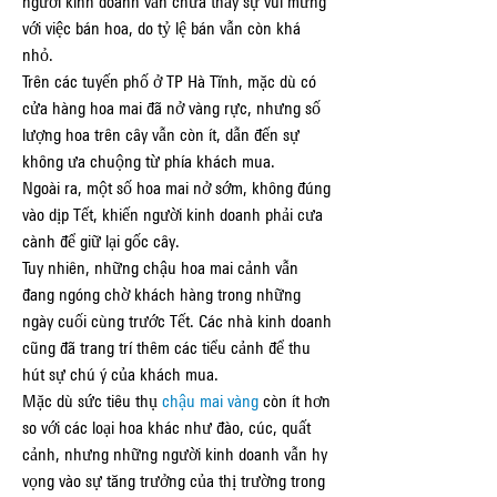
người kinh doanh vẫn chưa thấy sự vui mừng 
với việc bán hoa, do tỷ lệ bán vẫn còn khá 
nhỏ.
Trên các tuyến phố ở TP Hà Tĩnh, mặc dù có 
cửa hàng hoa mai đã nở vàng rực, nhưng số 
lượng hoa trên cây vẫn còn ít, dẫn đến sự 
không ưa chuộng từ phía khách mua.
Ngoài ra, một số hoa mai nở sớm, không đúng 
vào dịp Tết, khiến người kinh doanh phải cưa 
cành để giữ lại gốc cây.
Tuy nhiên, những chậu hoa mai cảnh vẫn 
đang ngóng chờ khách hàng trong những 
ngày cuối cùng trước Tết. Các nhà kinh doanh 
cũng đã trang trí thêm các tiểu cảnh để thu 
hút sự chú ý của khách mua.
Mặc dù sức tiêu thụ 
chậu mai vàng
 còn ít hơn 
so với các loại hoa khác như đào, cúc, quất 
cảnh, nhưng những người kinh doanh vẫn hy 
vọng vào sự tăng trưởng của thị trường trong 